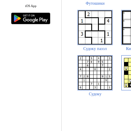
Футошики
iOS App
Судоку паззл
Ки
Судоку