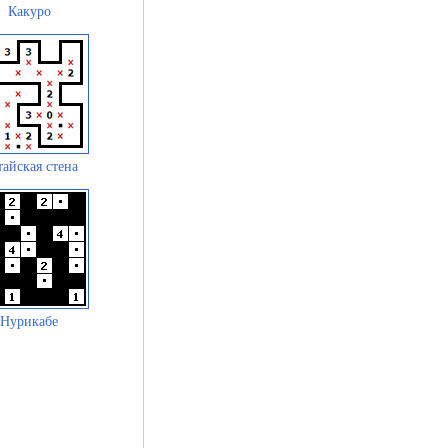
Какуро
айская стена
Нурикабе