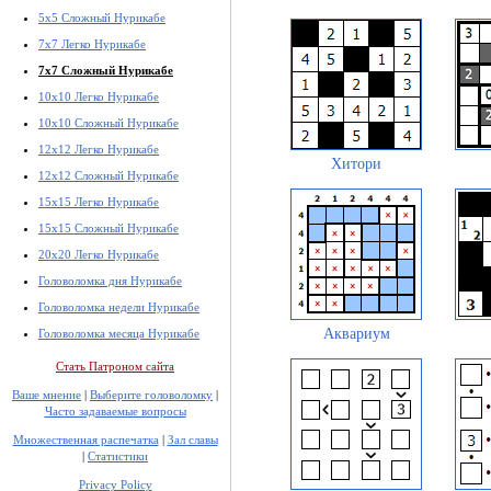
5x5 Сложный Нурикабе
7x7 Легко Нурикабе
7x7 Сложный Нурикабе
10x10 Легко Нурикабе
10x10 Сложный Нурикабе
12x12 Легко Нурикабе
Хитори
12x12 Сложный Нурикабе
15x15 Легко Нурикабе
15x15 Сложный Нурикабе
20x20 Легко Нурикабе
Головоломка дня Нурикабе
Головоломка недели Нурикабе
Аквариум
Головоломка месяца Нурикабе
Стать Патроном сайта
Ваше мнение
|
Выберите головоломку
|
Часто задаваемые вопросы
Множественная распечатка
|
Зал славы
|
Статистики
Privacy Policy