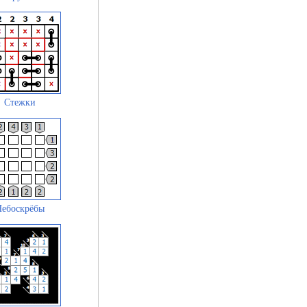
Стежки
Небоскрёбы