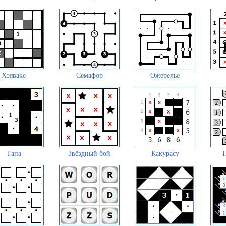
Хэяваке
Семафор
Ожерелье
Тапа
Звёздный бой
Какурасу