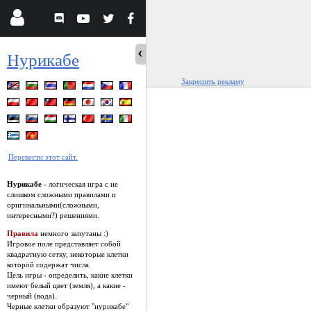
Нурикабе
Закрепить рекламу
Перевести этот сайт.
Нурикабе
- логическая игра с не
слишком сложными правилами и
оригинальными(сложными,
интересными?) решениями.
Правила
немного запутаны :)
Игровое поле представляет собой
квадратную сетку, некоторые клетки
которой содержат числа.
Цель игры - определить, какие клетки
имеют белый цвет (земля), а какие -
черный (вода).
Черные клетки образуют "нурикабе"