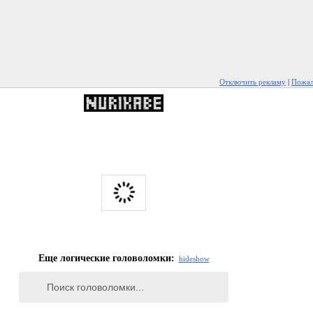
Отключить рекламу
|
Пожал
Еще логические головоломки:
hide
show