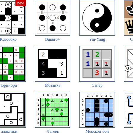
Kurodoko
Binairo+
Yin-Yang
C
Норинори
Мозаика
Сапёр
Галактики
Лагерь
Морской бой