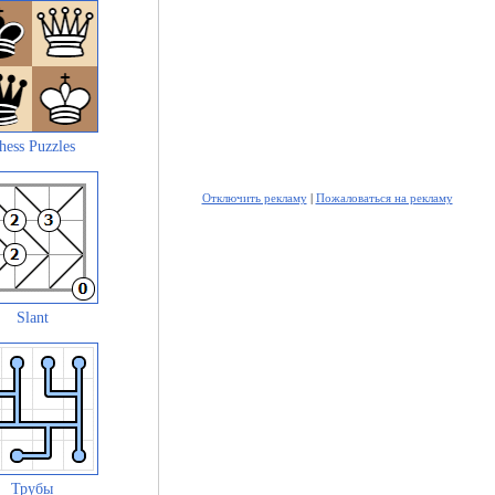
hess Puzzles
Отключить рекламу
|
Пожаловаться на рекламу
Slant
Трубы