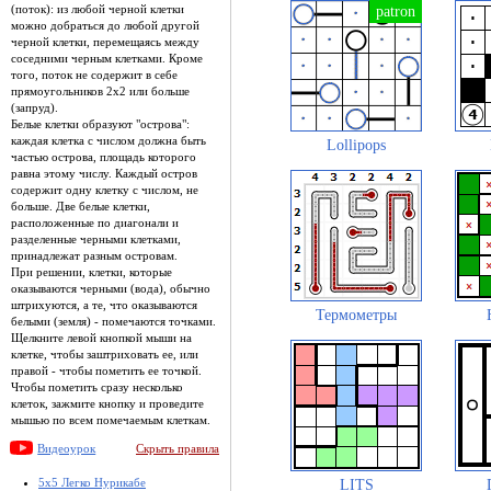
(поток): из любой черной клетки
можно добраться до любой другой
черной клетки, перемещаясь между
соседними черным клетками. Кроме
того, поток не содержит в себе
прямоугольников 2х2 или больше
(запруд).
Белые клетки образуют "острова":
каждая клетка с числом должна быть
Lollipops
частью острова, площадь которого
равна этому числу. Каждый остров
содержит одну клетку с числом, не
больше. Две белые клетки,
расположенные по диагонали и
разделенные черными клетками,
принадлежат разным островам.
При решении, клетки, которые
оказываются черными (вода), обычно
штрихуются, а те, что оказываются
Термометры
белыми (земля) - помечаются точками.
Щелкните левой кнопкой мыши на
клетке, чтобы заштриховать ее, или
правой - чтобы пометить ее точкой.
Чтобы пометить сразу несколько
клеток, зажмите кнопку и проведите
мышью по всем помечаемым клеткам.
Видеоурок
Скрыть правила
5x5 Легко Нурикабе
LITS