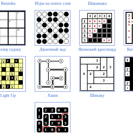
Renzoku
Игры на поиск слов
Шакашака
ллер судоку
Двоичный код
Японский кроссворд
Кит
Light Up
Хаши
Шикаку